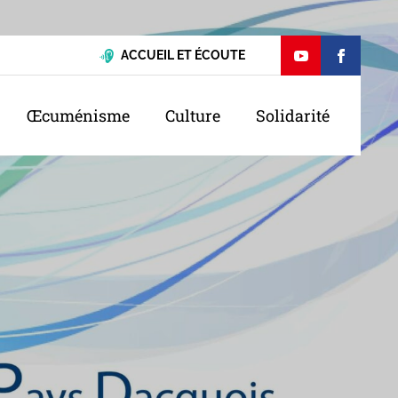
ACCUEIL ET ÉCOUTE
Œcuménisme
Culture
Solidarité