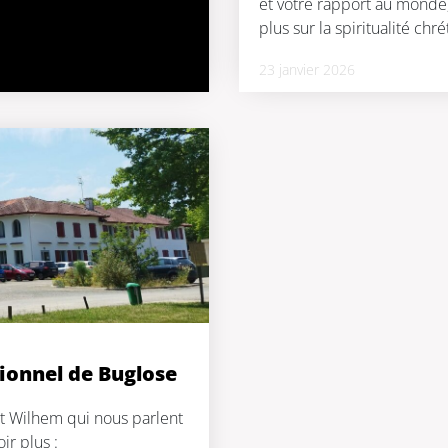
et votre rapport au monde,
plus sur la spiritualité chr
23 janvier 2026
tionnel de Buglose
et Wilhem qui nous parlent
ir plus :