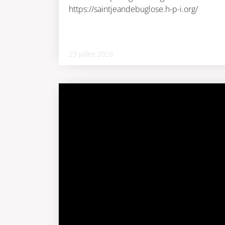
https://saintjeandebuglose.h-p-i.org/
23 juillet 2026