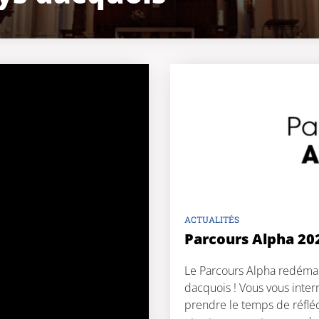
ACTUALITÉS
Parcours Alpha 20
Le Parcours Alpha redémar
dacquois ! Vous vous interr
prendre le temps de réfléc