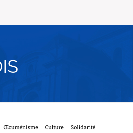
IS
Œcuménisme
Culture
Solidarité